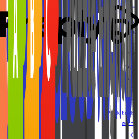
Cloudways
₪162
Preply
עד ₪44
Puzzle English
עד ₪42