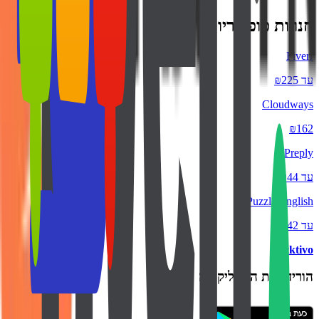
חנויות פופולריות
Fiverr
עד ₪225
Cloudways
₪162
Preply
עד ₪44
Puzzle English
עד ₪42
backtivo
הורידו את האפליקציה