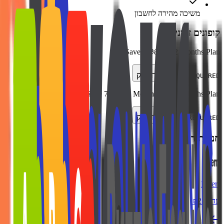
משיכה מהירה לחשבון
קופונים זמינים
Save 58% for 12 Months Plan
העתק
NOT REQUIRED
Save 72% + 3 Months for 24 Months Plan
העתק
NOT REQUIRED
חנויות דומות
Fiverr
עד ₪225