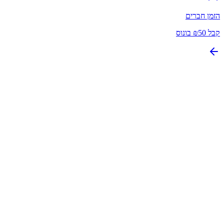
הזמן חברים
קבל ₪50 בונוס
AliExpress
עד 34.5%
קאשבק
הפעלת קאשבק
Agoda
3%
קאשבק