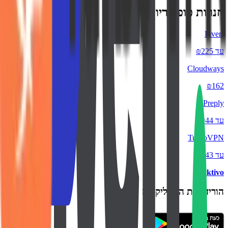
חנויות פופולריות
Fiverr
עד ₪225
Cloudways
₪162
Preply
עד ₪44
TurboVPN
עד ₪43
backtivo
הורידו את האפליקציה