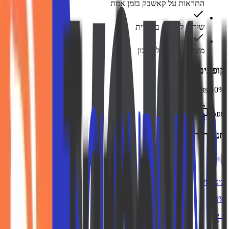
התראות על קאשבק בזמן אמת
שירות לקוחות בעברית
משיכה מהירה לחשבון
קופונים זמינים
10% Off all Products
העתק
ADM
חנויות דומות
ביטוחול
4%