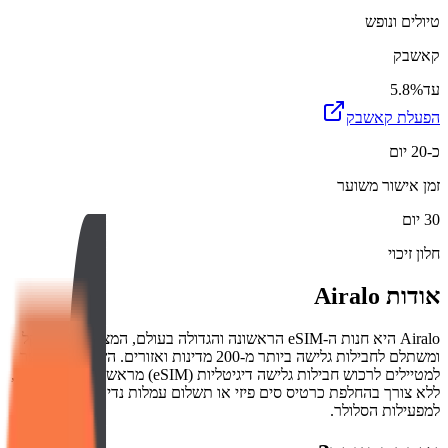
טיולים ונופש
קאשבק
עד
5.8%
הפעלת קאשבק
כ-20 יום
זמן אישור משוער
30 יום
חלון זיכוי
אודות
Airalo
Airalo היא חנות ה-eSIM הראשונה והגדולה בעולם, המציעה פתרון קל
ומשתלם לחבילות גלישה ביותר מ-200 מדינות ואזורים. השירות מאפשר
למטיילים לרכוש חבילות גלישה דיגיטליות (eSIM) מראש או עם הנחיתה,
ללא צורך בהחלפת כרטיס סים פיזי או תשלום עמלות נדידה יקרות
למפעילות הסלולר.