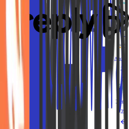
KKday
עד 3.9%
Agoda
3%
Tiqets
3%