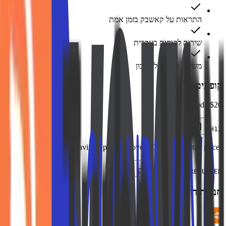
התראות על קאשבק בזמן אמת
שירות לקוחות בעברית
משיכה מהירה לחשבון
קופונים זמינים
$20 off promo code
העתק
HH12
Saving Spotlight (over 80% below retail price)
העתק
NOT REQUIRED
חנויות דומות