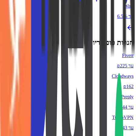
Wish
עד 6.5%
חנויות פופולריות
Fiverr
עד ₪225
Cloudways
₪162
Preply
עד ₪44
TurboVPN
עד ₪43