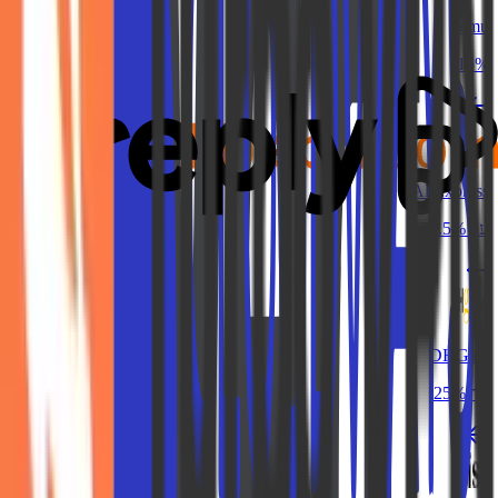
Temu
15%
AliExpress
עד 34.5%
DHGate
עד 25%