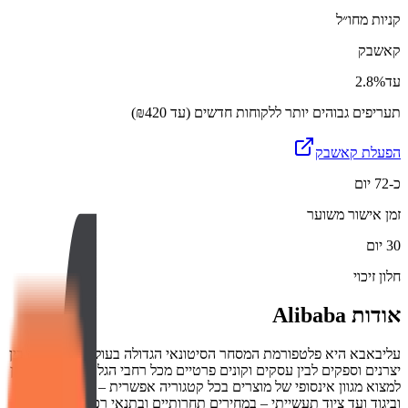
קניות מחו״ל
קאשבק
עד
2.8%
תעריפים גבוהים יותר ללקוחות חדשים (עד ₪420)
הפעלת קאשבק
כ-72 יום
זמן אישור משוער
30 יום
חלון זיכוי
אודות
Alibaba
עליבאבא היא פלטפורמת המסחר הסיטונאי הגדולה בעולם, המקשרת בין
יצרנים וספקים לבין עסקים וקונים פרטיים מכל רחבי הגלובוס. באתר ניתן
למצוא מגוון אינסופי של מוצרים בכל קטגוריה אפשרית – מאלקטרוניקה
וביגוד ועד ציוד תעשייתי – במחירים תחרותיים ובתנאי רכישה גמישים.