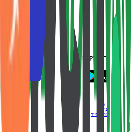
Preply
עד ₪44
TurboVPN
עד ₪43
backtivo
הורידו את האפליקציה
מוצר
איך זה עובד
כל החנויות
אפליקציה לנייד
חברה