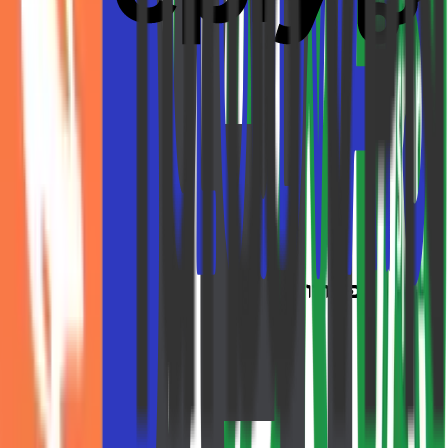
יורו ספורט
2.0%
JD Sports
2.0%
חנויות פופולריות
Fiverr
עד ₪225
Cloudways
₪162