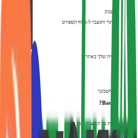
1
.
הפעל קאשבק
לחץ על הכפתור ותועבר ל-אלוף הספורט
2
.
קנה כרגיל
בצע את הקנייה שלך באתר
3
.
קבל החזר
2.5% יזוכה לחשבונך
למה Backtivo?
התראות על קאשבק בזמן אמת
שירות לקוחות בעברית