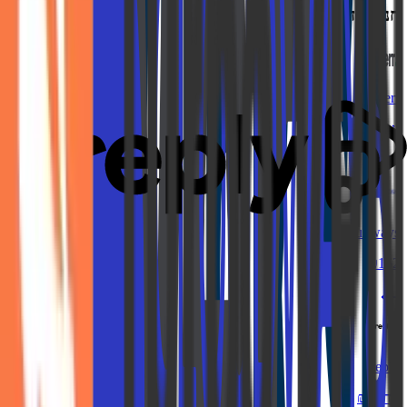
חנויות דומות
Fiverr
עד ₪225
Cloudways
₪162
Preply
עד ₪44