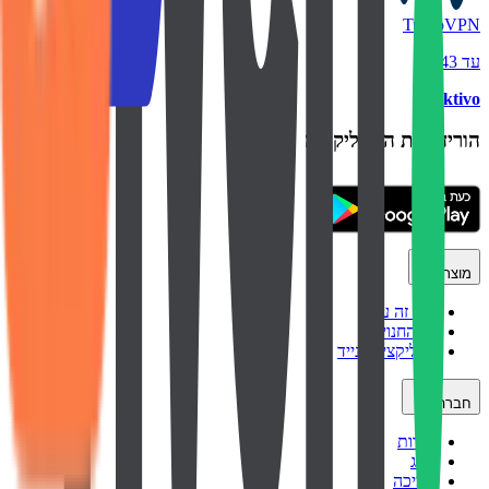
TurboVPN
עד ₪43
backtivo
הורידו את האפליקציה
מוצר
איך זה עובד
כל החנויות
אפליקציה לנייד
חברה
אודות
בלוג
תמיכה