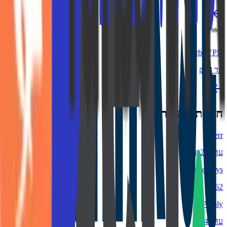
TurboVPN
עד ₪43
חנויות פופולריות
Fiverr
עד ₪225
Cloudways
₪162
Preply
עד ₪44