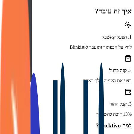
איך זה עובד?
1
.
הפעל קאשבק
לחץ על הכפתור ותועבר ל-Blinkist
2
.
קנה כרגיל
בצע את הקנייה שלך באתר
3
.
קבל החזר
13% יזוכה לחשבונך
למה Backtivo?