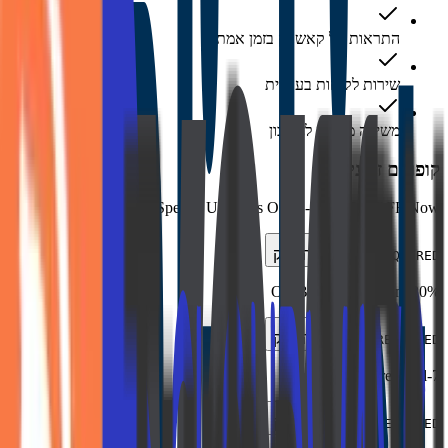
התראות על קאשבק בזמן אמת
שירות לקוחות בעברית
משיכה מהירה לחשבון
קופונים זמינים
Special UniDays Offer - Get 35% OFF Now
העתק
NOT REQUIRED
20% Off Blinkist Premium
העתק
NOT REQUIRED
7-day free trial
העתק
NOT REQUIRED