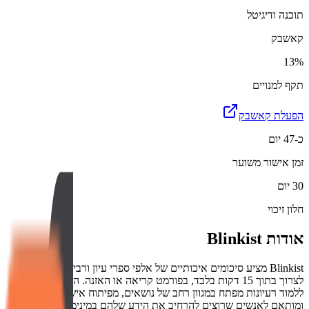
תוכנה ודיגיטל
קאשבק
13%
תקף למנויים
הפעלת קאשבק
כ-47 יום
זמן אישור משוער
30 יום
חלון זיכוי
אודות
Blinkist
Blinkist מציע סיכומים איכותיים של אלפי ספרי עיון ורבי-מכר שניתן
לצרוך בתוך 15 דקות בלבד, בפורמט קריאה או האזנה. השירות מאפשר
ללמוד רעיונות מפתח במגוון רחב של נושאים, מפיתוח אישי ועד עסקים,
ומותאם לאנשים שרוצים להרחיב את הידע שלהם במינימום זמן.