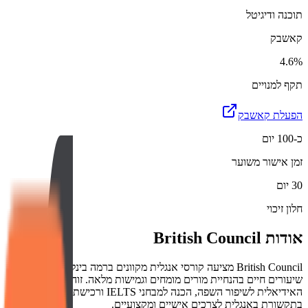
תוכנה ודיגיטל
קאשבק
4.6%
תקף למנויים
הפעלת קאשבק
כ-100 יום
זמן אישור משוער
30 יום
חלון זיכוי
אודות
British Council
British Council מציעה קורסי אנגלית מקוונים ברמה בינלאומית עם
שיעורים חיים בהנחיית מורים מומחים וגמישות מלאה. זוהי הפלטפורמה
האידיאלית לשיפור השפה, הכנה למבחני IELTS ורכישת ביטחון
בתקשורת באנגלית לצרכים אישיים ומקצועיים.