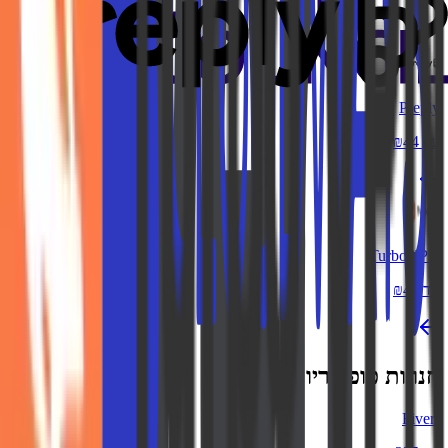
Preply
עד ₪44
TurboVPN
עד ₪43
חנויות פופולריות
Fiverr