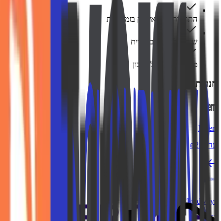
התראות על קאשבק בזמן אמת
שירות לקוחות בעברית
משיכה מהירה לחשבון
חנויות דומות
Fiverr
עד ₪225
Cloudways
₪162