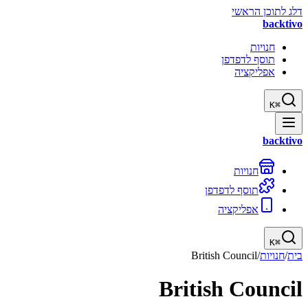
דלג לתוכן הראשי
backtivo
חנויות
תוסף לדפדפן
אפליקציה
K
⌘
backtivo
חנויות
תוסף לדפדפן
אפליקציה
K
⌘
בית
/
חנויות
/
British Council
British Council