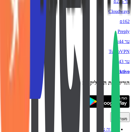
עד ₪225
Cloudways
₪162
Preply
עד ₪44
TurboVPN
עד ₪43
backtivo
הורידו את האפליקציה
מוצר
איך זה עובד