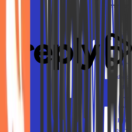
חנויות דומות
Fiverr
עד ₪225
Cloudways
₪162
Preply
עד ₪44