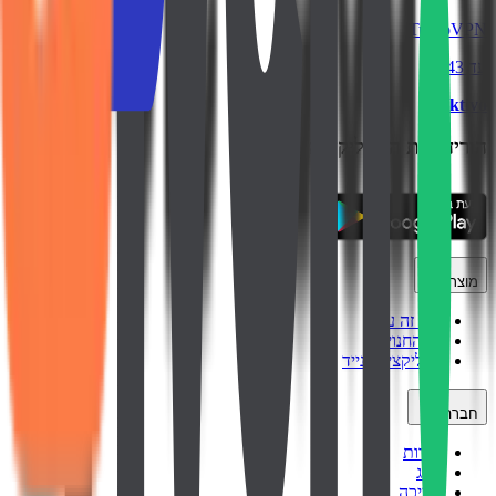
TurboVPN
עד ₪43
backtivo
הורידו את האפליקציה
מוצר
איך זה עובד
כל החנויות
אפליקציה לנייד
חברה
אודות
בלוג
תמיכה