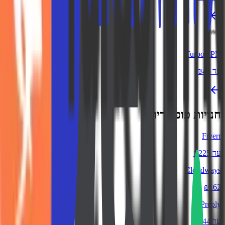
TurboVPN
עד ₪43
חנויות פופולריות
Fiverr
עד ₪225
Cloudways
₪162
Preply
עד ₪44