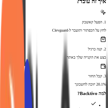
איך זה עובד?
1
.
הפעל קאשבק
לחץ על הכפתור ותועבר ל-Clevguard
2
.
קנה כרגיל
בצע את הקנייה שלך באתר
3
.
קבל החזר
20.1% יזוכה לחשבונך
למה Backtivo?