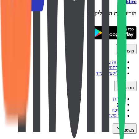
backtivo
הורידו את האפליקציה
מוצר
איך זה עובד
כל החנויות
אפליקציה לנייד
חברה
אודות
בלוג
תמיכה
צור קשר
משפטי