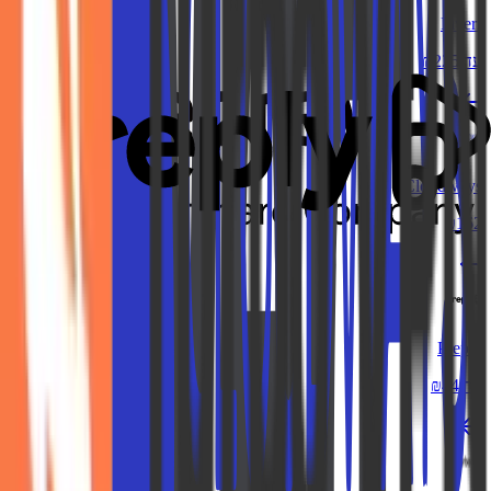
Fiverr
עד ₪225
Cloudways
₪162
Preply
עד ₪44