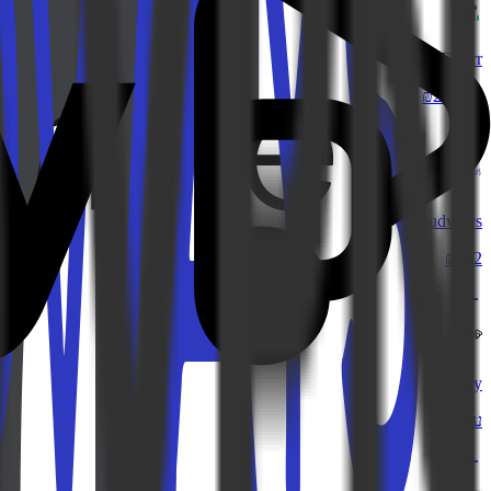
Fiverr
עד ₪225
Cloudways
₪162
Preply
עד ₪44