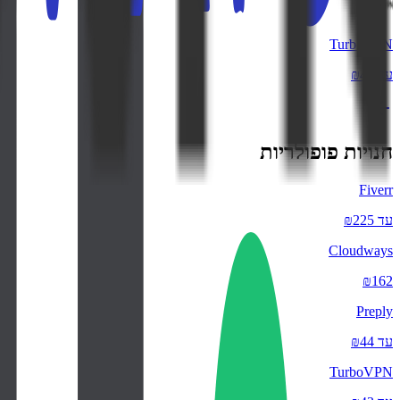
TurboVPN
עד ₪43
חנויות פופולריות
Fiverr
עד ₪225
Cloudways
₪162
Preply
עד ₪44
TurboVPN