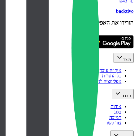
עד ₪43
backtivo
הורידו את האפליקציה
מוצר
איך זה עובד
כל החנויות
אפליקציה לנייד
חברה
אודות
בלוג
תמיכה
צור קשר