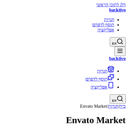
דלג לתוכן הראשי
backtivo
חנויות
תוסף לדפדפן
אפליקציה
K
⌘
backtivo
חנויות
תוסף לדפדפן
אפליקציה
K
⌘
בית
/
חנויות
/
Envato Market
Envato Market