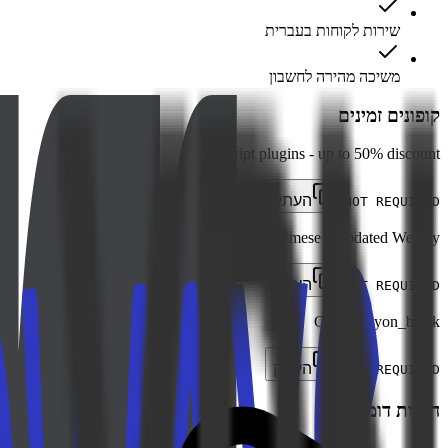
שירות לקוחות בעברית
משיכה מהירה לחשבון
קופונים זמינים
JavaScript plugins - up to 50% discount
העתק
NOT REQUIRED
Best Themese - Updated Weekly
העתק
NOT REQUIRED
CodeCanyon_black
העתק
NOT REQUIRED
חנויות דומות