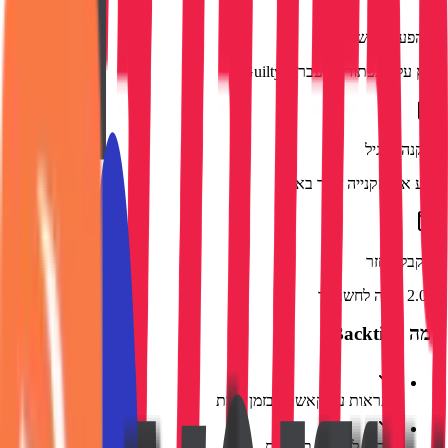
1
.
הפעל קאשבק
לחץ על הכפתור ותועבר ל-Guilty
2
.
קנה כרגיל
בצע את הקנייה שלך באתר
3
.
קבל החזר
2.0% יזוכה לחשבונך
למה Backtivo?
התראות על קאשבק בזמן אמת
שירות לקוחות בעברית