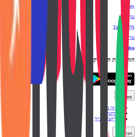
Preply
עד ₪44
TurboVPN
עד ₪43
backtivo
הורידו את האפליקציה
מוצר
איך זה עובד
כל החנויות
אפליקציה לנייד
חברה