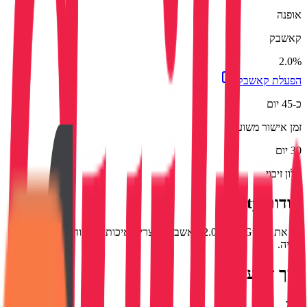
אופנה
קאשבק
2.0%
הפעלת קאשבק
כ-45 יום
זמן אישור משוער
30 יום
חלון זיכוי
אודות
Guilty
גלו את Guilty עם 2.0% קאשבק. מוצרים איכותיים ועוד חיסכון על כל
קנייה.
איך זה עובד?