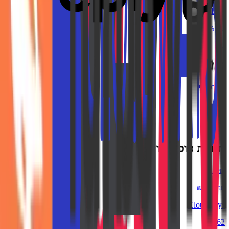
SHEIN
עד 7.5%
ChicMe
6%
חנויות פופולריות
Fiverr
עד ₪225
Cloudways
₪162