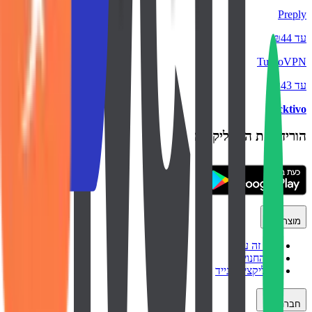
Preply
עד ₪44
TurboVPN
עד ₪43
backtivo
הורידו את האפליקציה
מוצר
איך זה עובד
כל החנויות
אפליקציה לנייד
חברה