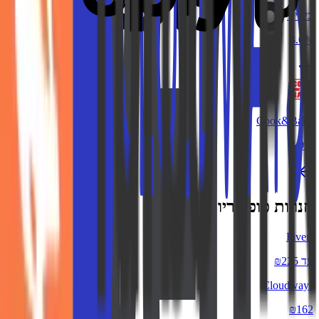
ביתילי
3.0%
Cook&Bake
3.0%
חנויות פופולריות
Fiverr
עד ₪225
Cloudways
₪162