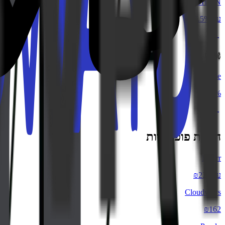
SHEIN
עד 7.5%
ChicMe
6%
חנויות פופולריות
Fiverr
עד ₪225
Cloudways
₪162