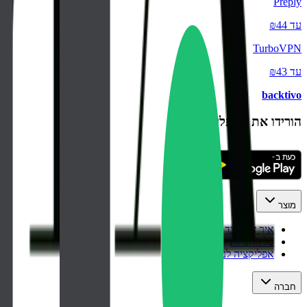
Preply
עד ₪44
TurboVPN
עד ₪43
backtivo
הורידו את האפליקציה
מוצר
איך זה עובד
כל החנויות
אפליקציה לנייד
חברה