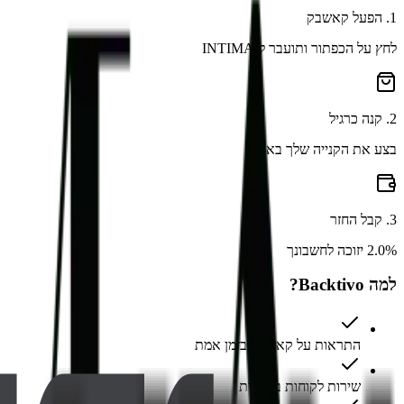
1
.
הפעל קאשבק
לחץ על הכפתור ותועבר ל-INTIMA
2
.
קנה כרגיל
בצע את הקנייה שלך באתר
3
.
קבל החזר
2.0% יזוכה לחשבונך
למה Backtivo?
התראות על קאשבק בזמן אמת
שירות לקוחות בעברית