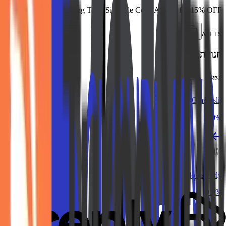
Long Term Sitewide Code AFF15 for 15% OFF
העתק
AFF15
חנויות דומות
Glasseslit
10%
Italo Jewerly
9.3%