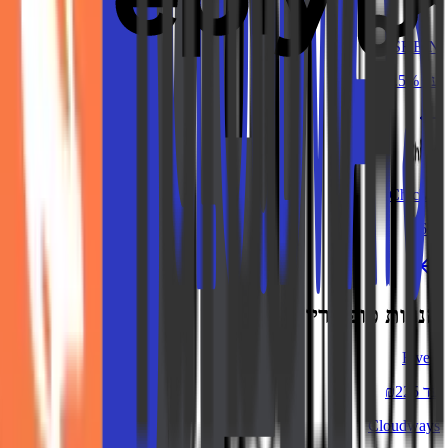
SHEIN
עד 7.5%
ChicMe
6%
חנויות פופולריות
Fiverr
עד ₪225
Cloudways