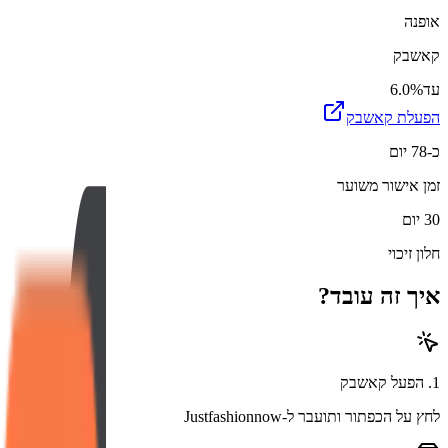
אופנה
קאשבק
עד
6.0%
הפעלת קאשבק
כ-78 יום
זמן אישור משוער
30 יום
חלון זיכוי
איך זה עובד?
1
.
הפעל קאשבק
לחץ על הכפתור ותועבר ל-Justfashionnow