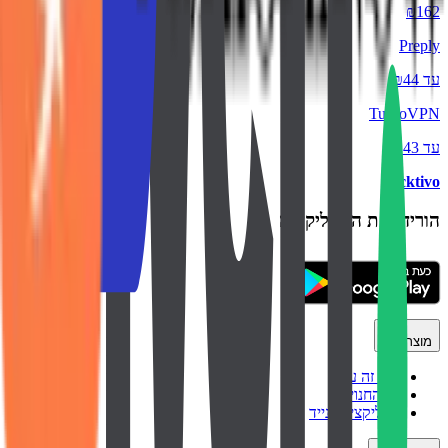
₪162
Preply
עד ₪44
TurboVPN
עד ₪43
backtivo
הורידו את האפליקציה
מוצר
איך זה עובד
כל החנויות
אפליקציה לנייד