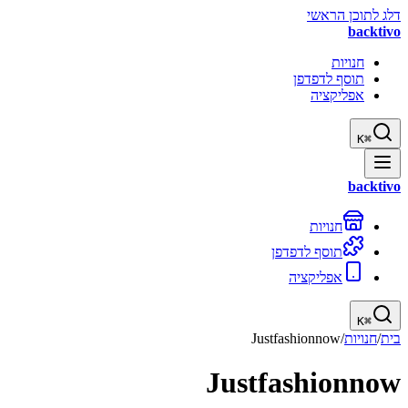
דלג לתוכן הראשי
backtivo
חנויות
תוסף לדפדפן
אפליקציה
K
⌘
backtivo
חנויות
תוסף לדפדפן
אפליקציה
K
⌘
בית
/
חנויות
/
Justfashionnow
Justfashionnow