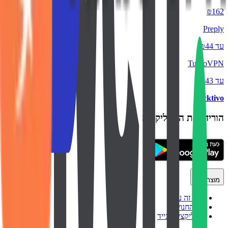
₪162
Preply
עד ₪44
TurboVPN
עד ₪43
backtivo
הורידו את האפליקציה
מוצר
איך זה עובד
כל החנויות
אפליקציה לנייד