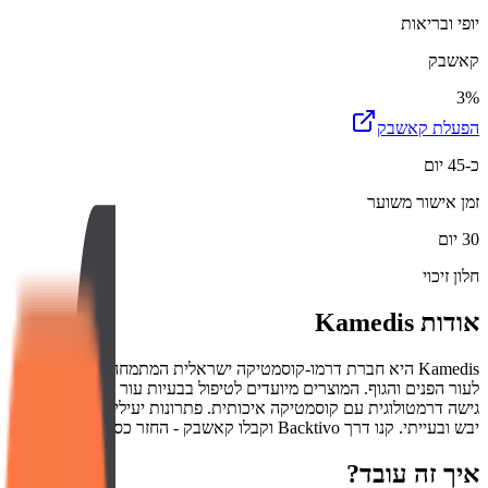
יופי ובריאות
קאשבק
3%
הפעלת קאשבק
כ-45 יום
זמן אישור משוער
30 יום
חלון זיכוי
אודות
Kamedis
Kamedis היא חברת דרמו-קוסמטיקה ישראלית המתמחה במוצרי טיפוח
לעור הפנים והגוף. המוצרים מיועדים לטיפול בבעיות עור שונות ומשלבים
גישה דרמטולוגית עם קוסמטיקה איכותית. פתרונות יעילים לעור רגיש,
יבש ובעייתי. קנו דרך Backtivo וקבלו קאשבק - החזר כספי על כל הזמנה.
איך זה עובד?