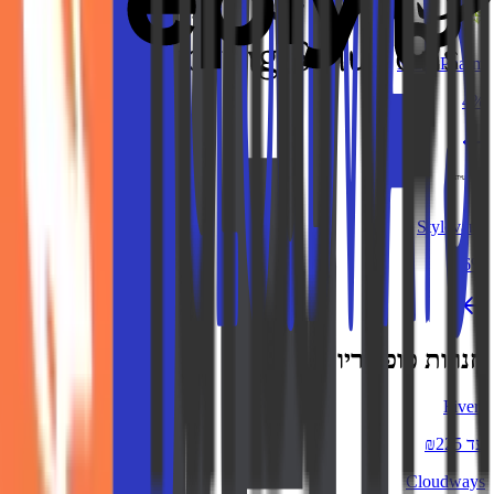
MDS Pharm
4%
Stylevana
3.6%
חנויות פופולריות
Fiverr
עד ₪225
Cloudways