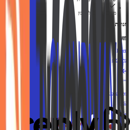
משיכה מהירה לחשבון
חנויות דומות
Fiverr
עד ₪225
Cloudways
₪162