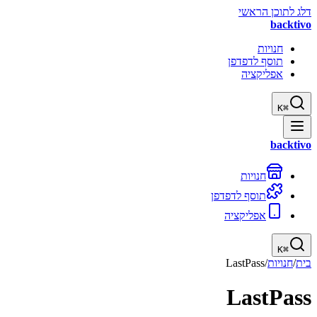
דלג לתוכן הראשי
backtivo
חנויות
תוסף לדפדפן
אפליקציה
K
⌘
backtivo
חנויות
תוסף לדפדפן
אפליקציה
K
⌘
בית
/
חנויות
/
LastPass
LastPass