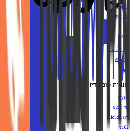
Preply
עד ₪44
TurboVPN
עד ₪43
חנויות פופולריות
Fiverr
עד ₪225
Cloudways
₪162