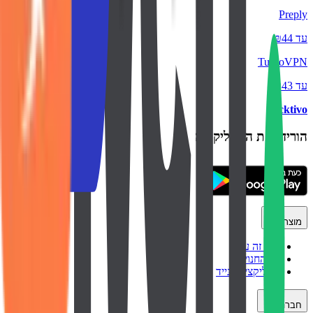
Preply
עד ₪44
TurboVPN
עד ₪43
backtivo
הורידו את האפליקציה
מוצר
איך זה עובד
כל החנויות
אפליקציה לנייד
חברה