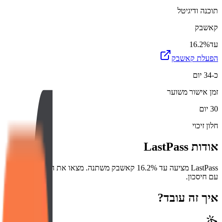
תוכנה ודיגיטל
קאשבק
עד
16.2%
הפעלת קאשבק
כ-34 יום
זמן אישור משוער
30 יום
חלון זיכוי
אודות
LastPass
LastPass מציעה עד 16.2% קאשבק משתנה. מצאו את המוצר המושלם
עם חיסכון.
איך זה עובד?