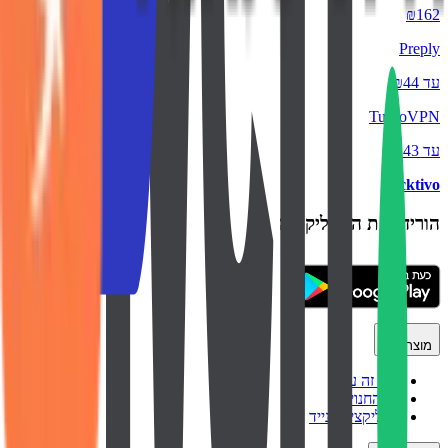
₪162
Preply
עד ₪44
TurboVPN
עד ₪43
backtivo
הורידו את האפליקציה
מוצר
איך זה עובד
כל החנויות
אפליקציה לנייד