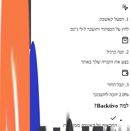
1
.
הפעל קאשבק
לחץ על הכפתור ותועבר ל-לי ג'ינס
2
.
קנה כרגיל
בצע את הקנייה שלך באתר
3
.
קבל החזר
2.0% יזוכה לחשבונך
למה Backtivo?
התראות על קאשבק בזמן אמת