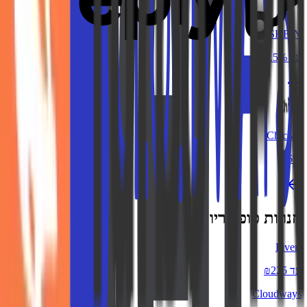
SHEIN
עד 7.5%
ChicMe
6%
חנויות פופולריות
Fiverr
עד ₪225
Cloudways