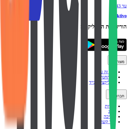
עד ₪43
backtivo
הורידו את האפליקציה
מוצר
איך זה עובד
כל החנויות
אפליקציה לנייד
חברה
אודות
בלוג
תמיכה
צור קשר