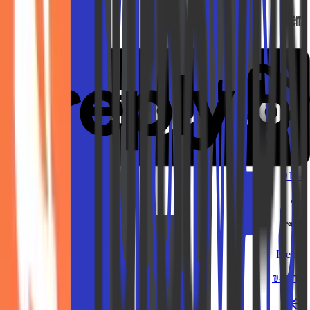
Fiverr
עד ₪225
Cloudways
₪162
Preply
עד ₪44