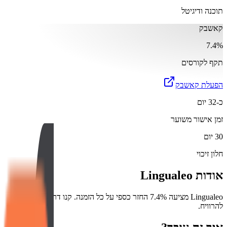
תוכנה ודיגיטל
קאשבק
7.4%
תקף לקורסים
הפעלת קאשבק
כ-32 יום
זמן אישור משוער
30 יום
חלון זיכוי
אודות
Lingualeo
Lingualeo מציעה 7.4% החזר כספי על כל הזמנה. קנו דרכנו והתחילו
להרוויח.