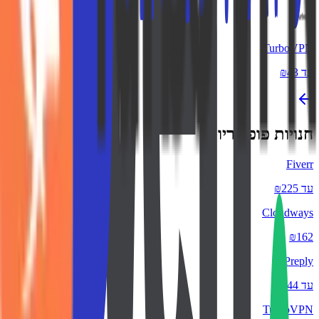
TurboVPN
עד ₪43
חנויות פופולריות
Fiverr
עד ₪225
Cloudways
₪162
Preply
עד ₪44
TurboVPN