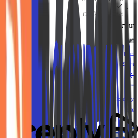
משיכה מהירה לחשבון
חנויות דומות
Fiverr
עד ₪225
Cloudways
₪162