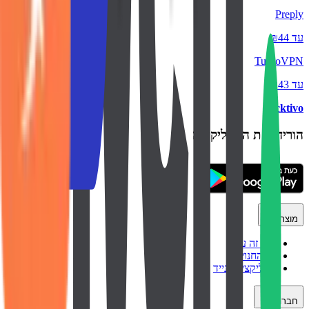
Preply
עד ₪44
TurboVPN
עד ₪43
backtivo
הורידו את האפליקציה
מוצר
איך זה עובד
כל החנויות
אפליקציה לנייד
חברה