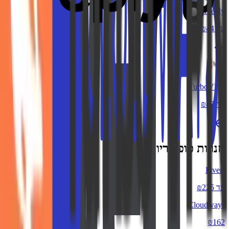
Preply
עד ₪44
TurboVPN
עד ₪43
חנויות פופולריות
Fiverr
עד ₪225
Cloudways
₪162