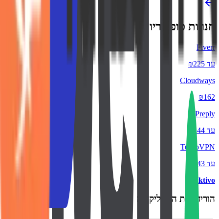
חנויות פופולריות
Fiverr
עד ₪225
Cloudways
₪162
Preply
עד ₪44
TurboVPN
עד ₪43
backtivo
הורידו את האפליקציה