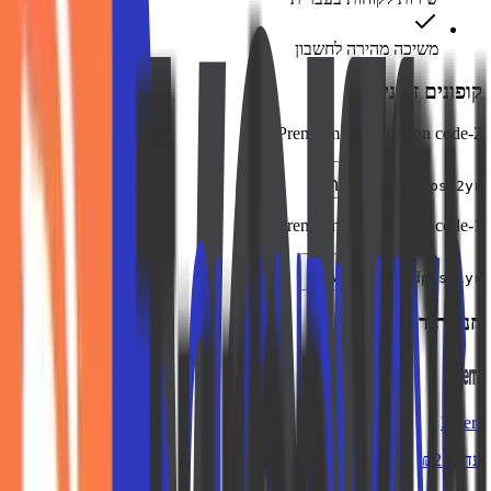
משיכה מהירה לחשבון
קופונים זמינים
2-year Premium Plan coupon code
העתק
nordpss2yr
1-year Premium Plan coupon code
העתק
nordpass1yr
חנויות דומות
Fiverr
עד ₪225