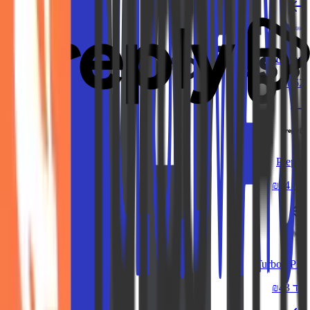
Cloudways
₪162
Preply
עד ₪44
TurboVPN
עד ₪43