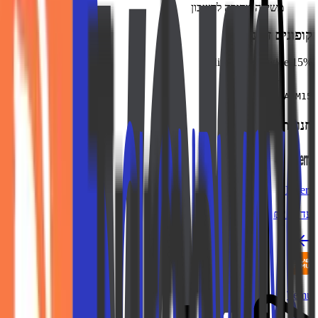
משיכה מהירה לחשבון
קופונים זמינים
15% discount sitewide
העתק
ADM15
חנויות דומות
Fiverr
עד ₪225
Temu