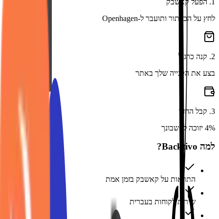
1
.
הפעל קאשבק
לחץ על הכפתור ותועבר ל-Openhagen
2
.
קנה כרגיל
בצע את הקנייה שלך באתר
3
.
קבל החזר
4% יזוכה לחשבונך
למה Backtivo?
התראות על קאשבק בזמן אמת
שירות לקוחות בעברית