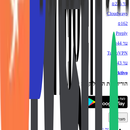
עד ₪225
Cloudways
₪162
Preply
עד ₪44
TurboVPN
עד ₪43
backtivo
הורידו את האפליקציה
מוצר
איך זה עובד