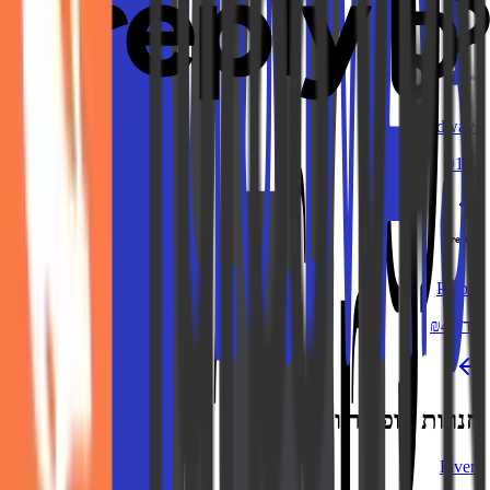
15%
Cloudways
₪162
Preply
עד ₪44
חנויות פופולריות
Fiverr