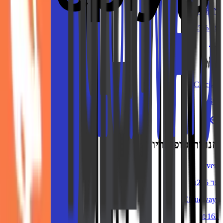
SHEIN
עד 7.5%
ChicMe
6%
חנויות פופולריות
Fiverr
עד ₪225
Cloudways
₪162