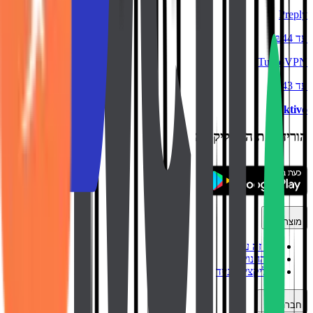
Preply
עד ₪44
TurboVPN
עד ₪43
backtivo
הורידו את האפליקציה
מוצר
איך זה עובד
כל החנויות
אפליקציה לנייד
חברה