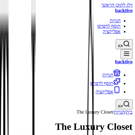
דלג לתוכן הראשי
backtivo
חנויות
תוסף לדפדפן
אפליקציה
K
⌘
backtivo
חנויות
תוסף לדפדפן
אפליקציה
K
⌘
בית
/
חנויות
/
The Luxury Closet
The Luxury Closet