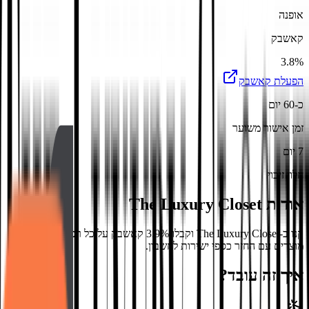
אופנה
קאשבק
3.8%
הפעלת קאשבק
כ-60 יום
זמן אישור משוער
7 יום
חלון זיכוי
אודות
The Luxury Closet
קנו ב-The Luxury Closet וקבלו 3.9% קאשבק על כל רכישה. מגוון
מוצרים עם החזר כספי ישירות לחשבון.
איך זה עובד?