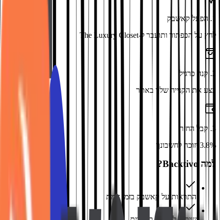
1
.
הפעל קאשבק
לחץ על הכפתור ותועבר ל-The Luxury Closet
2
.
קנה כרגיל
בצע את הקנייה שלך באתר
3
.
קבל החזר
3.8% יזוכה לחשבונך
למה Backtivo?
התראות על קאשבק בזמן אמת
שירות לקוחות בעברית