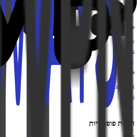
₪162
Preply
עד ₪44
TurboVPN
עד ₪43
חנויות פופולריות
Fiverr