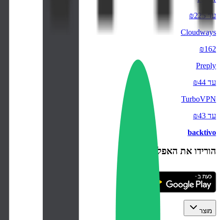
עד ₪225
Cloudways
₪162
Preply
עד ₪44
TurboVPN
עד ₪43
backtivo
הורידו את האפליקציה
מוצר