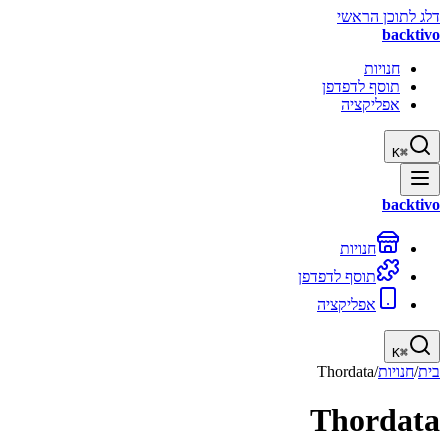
דלג לתוכן הראשי
backtivo
חנויות
תוסף לדפדפן
אפליקציה
K
⌘
backtivo
חנויות
תוסף לדפדפן
אפליקציה
K
⌘
בית
/
חנויות
/
Thordata
Thordata