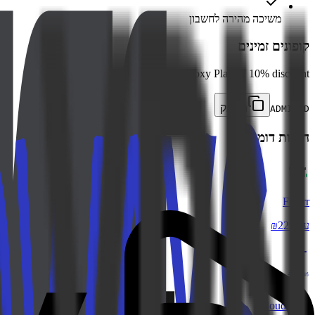
משיכה מהירה לחשבון
קופונים זמינים
Dynamic Residential Proxy Plans，10% discount
העתק
ADMITAD
חנויות דומות
Fiverr
עד ₪225
Cloudways