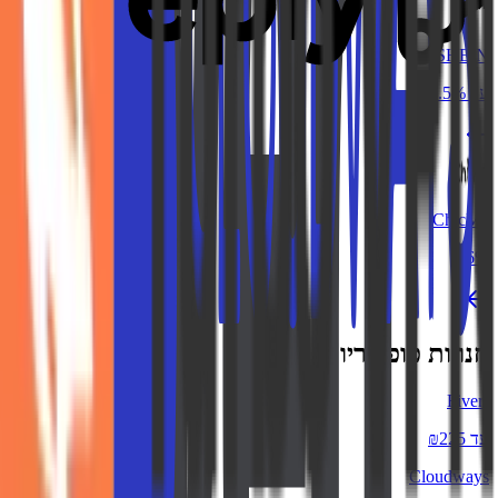
SHEIN
עד 7.5%
ChicMe
6%
חנויות פופולריות
Fiverr
עד ₪225
Cloudways