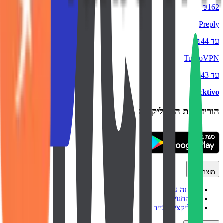
₪162
Preply
עד ₪44
TurboVPN
עד ₪43
backtivo
הורידו את האפליקציה
מוצר
איך זה עובד
כל החנויות
אפליקציה לנייד