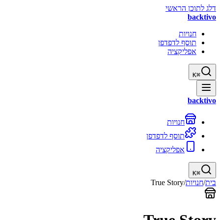
דלג לתוכן הראשי
backtivo
חנויות
תוסף לדפדפן
אפליקציה
K
⌘
backtivo
חנויות
תוסף לדפדפן
אפליקציה
K
⌘
בית
/
חנויות
/
True Story