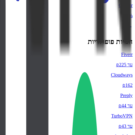
Corsair
1.8%
חנויות פופולריות
Fiverr
עד ₪225
Cloudways
₪162
Preply
עד ₪44
TurboVPN
עד ₪43