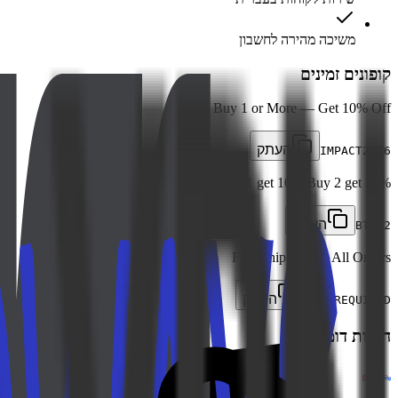
משיכה מהירה לחשבון
קופונים זמינים
Buy 1 or More — Get 10% Off
העתק
IMPACT2026
Buy 1 get 10% Buy 2 get 20%
העתק
BTS22
Free Shipping on All Orders
העתק
NOT REQUIRED
חנויות דומות