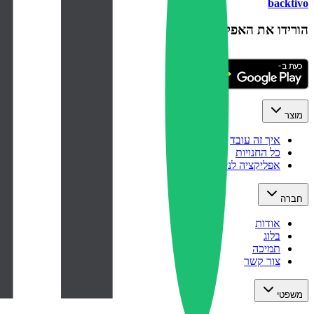
backtivo
הורידו את האפליקציה
מוצר
איך זה עובד
כל החנויות
אפליקציה לנייד
חברה
אודות
בלוג
תמיכה
צור קשר
משפטי