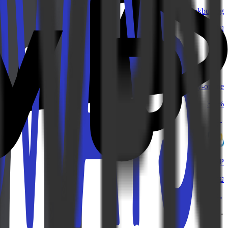
Geekbuying
עד 4.0%
Sunsky-online
3.4%
KSP
עד 3%