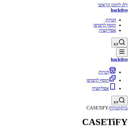
דלג לתוכן הראשי
backtivo
חנויות
תוסף לדפדפן
אפליקציה
K
⌘
backtivo
חנויות
תוסף לדפדפן
אפליקציה
K
⌘
בית
/
חנויות
/
CASETiFY
CASETiFY