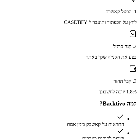
1
.
הפעל קאשבק
לחץ על הכפתור ותועבר ל-CASETiFY
2
.
קנה כרגיל
בצע את הקנייה שלך באתר
3
.
קבל החזר
1.8% יזוכה לחשבונך
למה Backtivo?
התראות על קאשבק בזמן אמת
שירות לקוחות בעברית