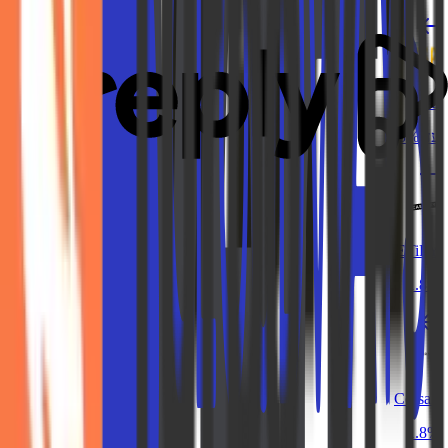
KSP
עד 3%
CASETiFY
1.8%
Corsair
1.8%