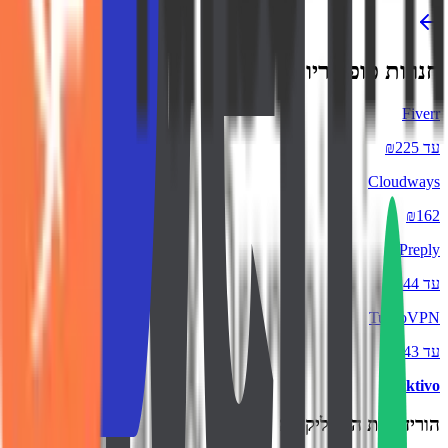
חנויות פופולריות
Fiverr
עד ₪225
Cloudways
₪162
Preply
עד ₪44
TurboVPN
עד ₪43
backtivo
הורידו את האפליקציה