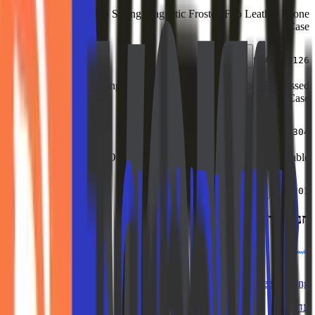
EDA0080126 vivo Strong Magnetic Frosted Flip Leather Phone
Case
העתק
EDA0080126
EDA0072304 Samsung Galaxy S25 5G Butterfly Rose Embossed
Leather Phone Case
העתק
EDA0072304
SPA4901 OPPO Pad Air2 Original Motherboard Flex Cable
העתק
SPA4901
חנויות דומות
Geekbuying
עד 4.0%