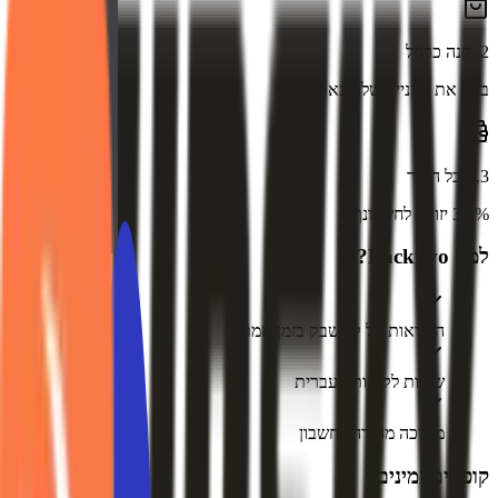
2
.
קנה כרגיל
בצע את הקנייה שלך באתר
3
.
קבל החזר
3.4% יזוכה לחשבונך
למה Backtivo?
התראות על קאשבק בזמן אמת
שירות לקוחות בעברית
משיכה מהירה לחשבון
קופונים זמינים