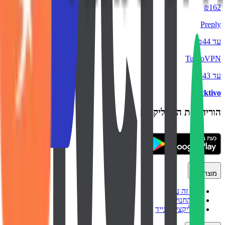
₪162
Preply
עד ₪44
TurboVPN
עד ₪43
backtivo
הורידו את האפליקציה
מוצר
איך זה עובד
כל החנויות
אפליקציה לנייד