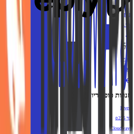
IGP
3.5%
ביתילי
3.0%
חנויות פופולריות
Fiverr
עד ₪225
Cloudways