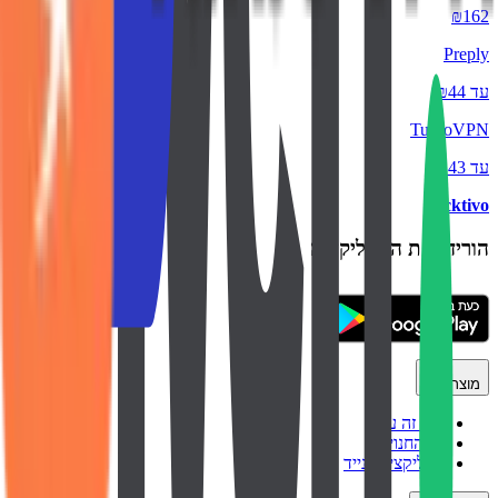
₪162
Preply
עד ₪44
TurboVPN
עד ₪43
backtivo
הורידו את האפליקציה
מוצר
איך זה עובד
כל החנויות
אפליקציה לנייד