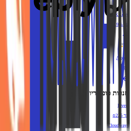
KKday
עד 3.9%
Agoda
3%
חנויות פופולריות
Fiverr
עד ₪225
Cloudways