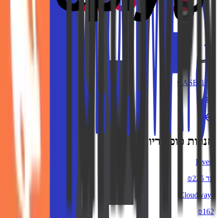
KSP
עד 3%
CASETiFY
1.8%
חנויות פופולריות
Fiverr
עד ₪225
Cloudways
₪162