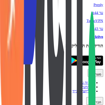
Preply
עד ₪44
TurboVPN
עד ₪43
backtivo
הורידו את האפליקציה
מוצר
איך זה עובד
כל החנויות
אפליקציה לנייד
חברה